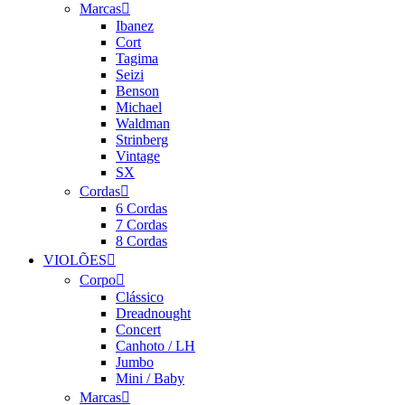
Marcas
Ibanez
Cort
Tagima
Seizi
Benson
Michael
Waldman
Strinberg
Vintage
SX
Cordas
6 Cordas
7 Cordas
8 Cordas
VIOLÕES
Corpo
Clássico
Dreadnought
Concert
Canhoto / LH
Jumbo
Mini / Baby
Marcas