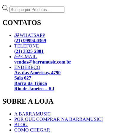
Pesquisar
produtos
CONTATOS
WHATSAPP
(21) 99994-0369
TELEFONE
(21) 3325-2881
E-MAIL
vendas@barramusic.com.br
ENDEREÇO
Av. das Américas, 4790
Sala 627
Barra da Tijuca
Rio de Janeiro – RJ
SOBRE A LOJA
A BARRAMUSIC
POR QUE COMPRAR NA BARRAMUSIC?
BLOG
COMO CHEGAR