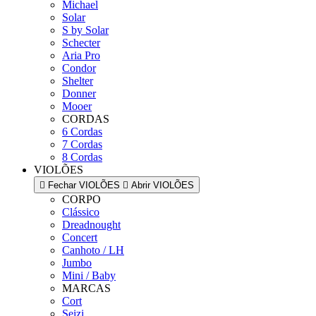
Michael
Solar
S by Solar
Schecter
Aria Pro
Condor
Shelter
Donner
Mooer
CORDAS
6 Cordas
7 Cordas
8 Cordas
VIOLÕES
Fechar VIOLÕES
Abrir VIOLÕES
CORPO
Clássico
Dreadnought
Concert
Canhoto / LH
Jumbo
Mini / Baby
MARCAS
Cort
Seizi