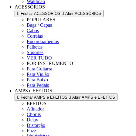
Waldman
ACESSÓRIOS
Fechar ACESSÓRIOS
Abrir ACESSÓRIOS
POPULARES
Bags / Capas
Cabos
Correias
Encordoamentos
Palhetas
Suportes
VER TUDO
POR INSTRUMENTO
Para Guitarra
Para Violão
Para Baixo
Para Pedais
AMPS e EFEITOS
Fechar AMPS e EFEITOS
Abrir AMPS e EFEITOS
EFEITOS
Afinador
Chorus
Delay
Distorção
Fuzz