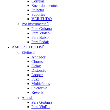
Correias
Encordoamentos
Palhetas
Suportes
VER TUDO
Por Instrumento
Para Guitarra
Para Violão
Para Baixo
Para Pedais
AMPS e EFEITOS
Efeitos
Afinador
Chorus
Delay
Distorção
Looper
Fuzz
Multiefeitos
Overdrive
Reverb
Amps
Para Guitarra
Para Violão