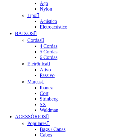
Aço
Nylon
Tipo
Acústico
Eletroacústico
BAIXOS
Cordas
4 Cordas
5 Cordas
6 Cordas
Eletrônica
Ativo
Passivo
Marcas
Ibanez
Cort
Strinberg
SX
Waldman
ACESSÓRIOS
Populares
Bags / Capas
Cabos