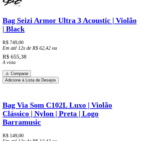
Bag Seizi Armor Ultra 3 Acoustic | Violão
| Black
R$
749,00
Em até 12x de
R$
62,42
ou
R$
655,38
À vista
Comparar
Adicione à Lista de Desejos
Bag Via Som C102L Luxo | Violão
Clássico | Nylon | Preta | Logo
Barramusic
R$
149,00