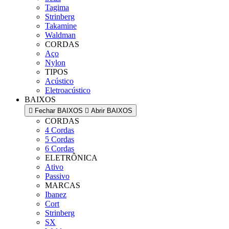
Tagima
Strinberg
Takamine
Waldman
CORDAS
Aço
Nylon
TIPOS
Acústico
Eletroacústico
BAIXOS
Fechar BAIXOS
Abrir BAIXOS
CORDAS
4 Cordas
5 Cordas
6 Cordas
ELETRÔNICA
Ativo
Passivo
MARCAS
Ibanez
Cort
Strinberg
SX