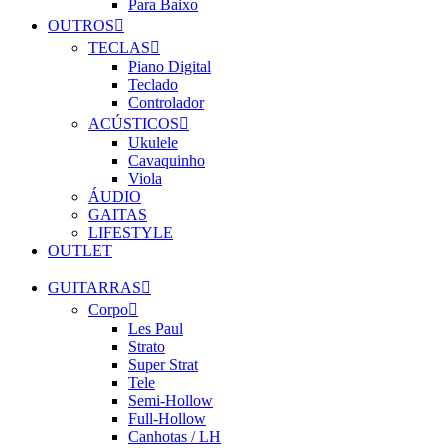
Para Baixo
OUTROS
TECLAS
Piano Digital
Teclado
Controlador
ACÚSTICOS
Ukulele
Cavaquinho
Viola
ÁUDIO
GAITAS
LIFESTYLE
OUTLET
GUITARRAS
Corpo
Les Paul
Strato
Super Strat
Tele
Semi-Hollow
Full-Hollow
Canhotas / LH