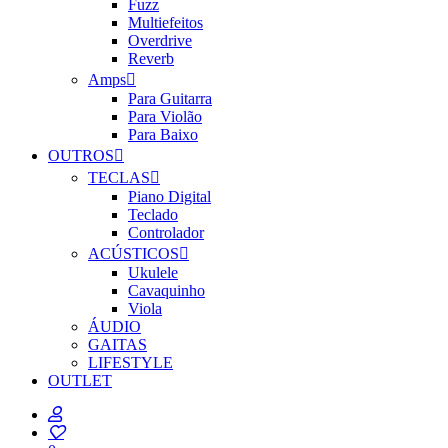
Fuzz
Multiefeitos
Overdrive
Reverb
Amps
Para Guitarra
Para Violão
Para Baixo
OUTROS
TECLAS
Piano Digital
Teclado
Controlador
ACÚSTICOS
Ukulele
Cavaquinho
Viola
ÁUDIO
GAITAS
LIFESTYLE
OUTLET