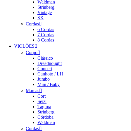
Waldman
Strinberg
Vintage
SX
Cordas
6 Cordas
7 Cordas
8 Cordas
VIOLÕES
Corpo
Clássico
Dreadnought
Concert
Canhoto / LH
Jumbo
Mini / Baby
Marcas
Cort
Seizi
Tagima
Strinberg
Córdoba
Waldman
Cordas