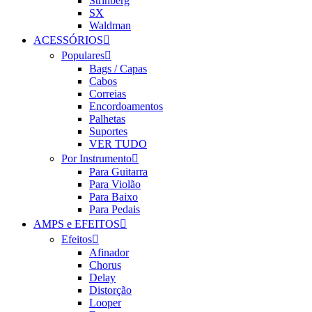
Strinberg
SX
Waldman
ACESSÓRIOS
Populares
Bags / Capas
Cabos
Correias
Encordoamentos
Palhetas
Suportes
VER TUDO
Por Instrumento
Para Guitarra
Para Violão
Para Baixo
Para Pedais
AMPS e EFEITOS
Efeitos
Afinador
Chorus
Delay
Distorção
Looper