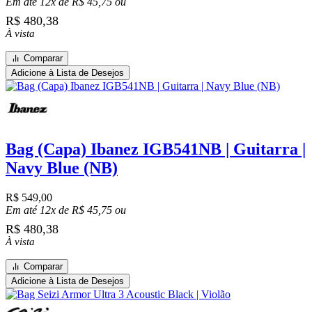
Em até 12x de
R$
45,75
ou
R$
480,38
À vista
Comparar
Adicione à Lista de Desejos
Bag (Capa) Ibanez IGB541NB | Guitarra |
Navy Blue (NB)
R$
549,00
Em até 12x de
R$
45,75
ou
R$
480,38
À vista
Comparar
Adicione à Lista de Desejos