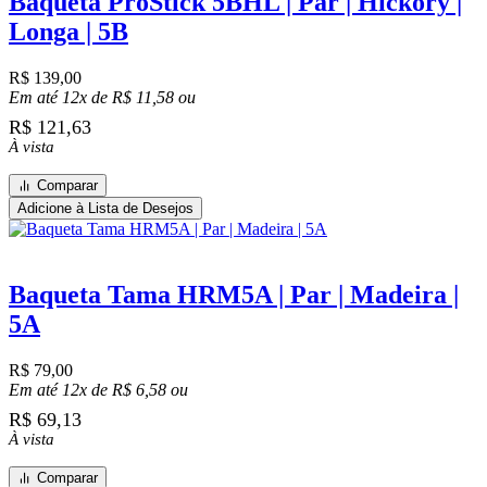
Baqueta ProStick 5BHL | Par | Hickory |
Longa | 5B
R$
139,00
Em até 12x de
R$
11,58
ou
R$
121,63
À vista
Comparar
Adicione à Lista de Desejos
Baqueta Tama HRM5A | Par | Madeira |
5A
R$
79,00
Em até 12x de
R$
6,58
ou
R$
69,13
À vista
Comparar