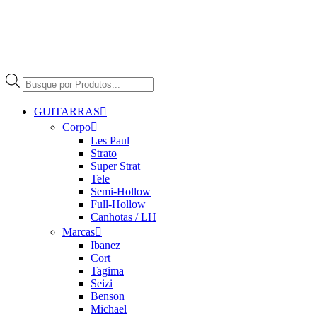
Pesquisar
produtos
GUITARRAS
Corpo
Les Paul
Strato
Super Strat
Tele
Semi-Hollow
Full-Hollow
Canhotas / LH
Marcas
Ibanez
Cort
Tagima
Seizi
Benson
Michael