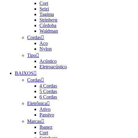
Cort
Seizi
Tagima
Strinberg
Córdoba
Waldman
Cordas
Aço
Nylon
Tipo
Acústico
Eletroacústico
BAIXOS
Cordas
4 Cordas
5 Cordas
6 Cordas
Eletrônica
Ativo
Passivo
Marcas
Ibanez
Cort